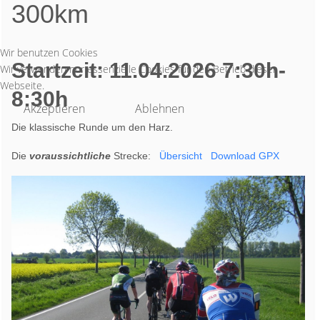
300km
Wir benutzen Cookies
Startzeit: 11.04.2026 7:30h-
Wir verwenden nur essenzielle Cookies für den Betrieb dieser
Webseite.
8:30h
Akzeptieren
Ablehnen
Die klassische Runde um den Harz.
Die
voraussichtliche
Strecke:
Übersicht
Download GPX