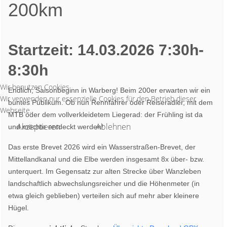
200km
Startzeit: 14.03.2026 7:30h-
8:30h
Wir benutzen Cookies
Endlich, Saisonbeginn in Warberg! Beim 200er erwarten wir ein
Wir verwenden nur essenzielle Cookies für den Betrieb dieser
buntes Publikum. Ob nun Rennfahrer oder Reiseradler, mit dem
Webseite.
MTB oder dem vollverkleidetem Liegerad: der Frühling ist da
Akzeptieren
Ablehnen
und möchte entdeckt werden!
Das erste Brevet 2026 wird ein Wasserstraßen-Brevet, der
Mittellandkanal und die Elbe werden insgesamt 8x über- bzw.
unterquert. Im Gegensatz zur alten Strecke über Wanzleben
landschaftlich abwechslungsreicher und die Höhenmeter (in
etwa gleich geblieben) verteilen sich auf mehr aber kleinere
Hügel.