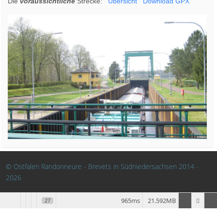
Die
voraussichtliche
Strecke:
Übersicht
Download GPX
© Ostfalen Randonneure - Brevets in Südniedersachsen 2014 -
2026
965ms
21.592MB
27