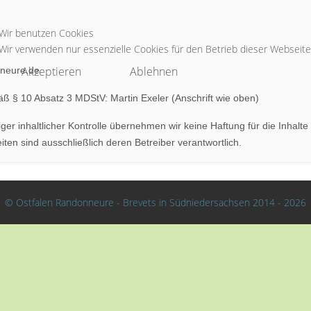
Wir benutzen Cookies
Wir verwenden nur essenzielle Cookies für den Betrieb dieser Webseite
Akzeptieren
Ablehnen
nneure.de
mäß § 10 Absatz 3 MDStV: Martin Exeler (Anschrift wie oben)
iger inhaltlicher Kontrolle übernehmen wir keine Haftung für die Inhalte
eiten sind ausschließlich deren Betreiber verantwortlich.
© Ostfalen Randonneure - Brevets in Südniedersachsen 2014 - 2026